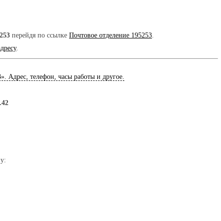
253
перейдя по ссылке
Почтовое отделение 195253
.
адресу
.
3
». Адрес, телефон, часы работы и другое.
.42
у: