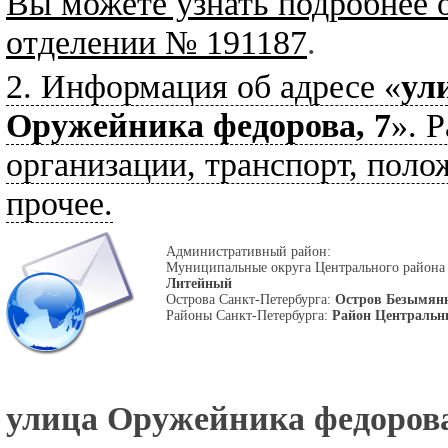
Вы можете узнать подробнее 
отделении № 191187
.
2. Информация об адресе «
ул
Оружейника федорова, 7
». 
организации, транспорт, поло
прочее.
Административный район:
Муниципальные округа Центрального района
Литейный
Острова Санкт-Петербурга:
Остров Безымян
Районы Санкт-Петербурга:
Район Централь
улица Оружейника федорова,