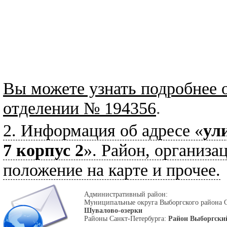
Вы можете узнать подробнее 
отделении № 194356
.
2. Информация об адресе «
ул
7 корпус 2
». Район, организа
положение на карте и прочее.
Административный район:
Муниципальные округа Выборгского района 
Шувалово-озерки
Районы Санкт-Петербурга:
Район Выборгски