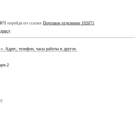
071
перейдя по ссылке
Почтовое отделение 192071
.
адресу
.
1
». Адрес, телефон, часы работы и другое.
орп.2
у: