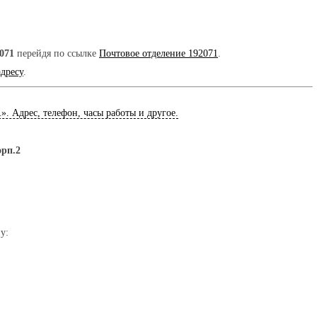
071
перейдя по ссылке
Почтовое отделение 192071
.
адресу
.
1
». Адрес, телефон, часы работы и другое.
орп.2
у: