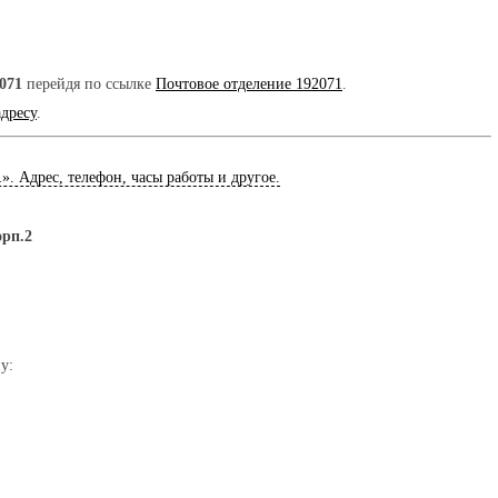
071
перейдя по ссылке
Почтовое отделение 192071
.
адресу
.
1
». Адрес, телефон, часы работы и другое.
орп.2
у: