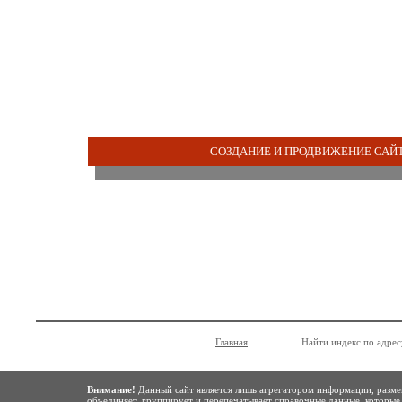
СОЗДАНИЕ И ПРОДВИЖЕНИЕ САЙТ
Главная
Найти индекс по адрес
Внимание!
Данный сайт является лишь агрегатором информации, размещ
объединяет, группирует и перепечатывает справочные данные, которые 