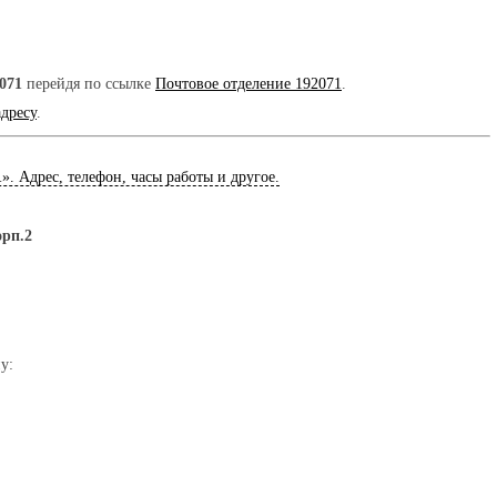
071
перейдя по ссылке
Почтовое отделение 192071
.
адресу
.
1
». Адрес, телефон, часы работы и другое.
орп.2
у: