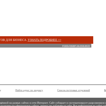
ОВ ДЛЯ БИЗНЕСА.
УЗНАТЬ ПОДРОБНЕЕ >>
купить рекламу на этом месте
у
Найти адрес по индексу
Список почтовых отделений
К
ённой на разных сайтах в сети Интернет. Сайт собирает и систематизирует разрозненную 
доступны на официальных сайтах, ничего не добавляя от себя. Вся информация на сайте со