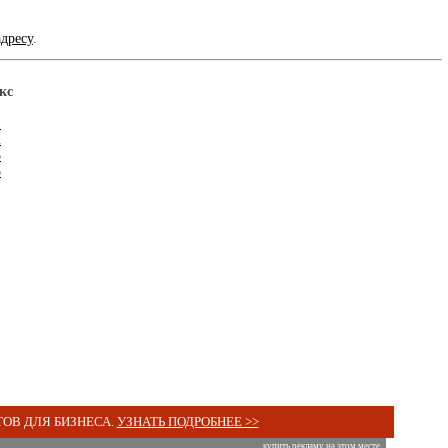
адресу
.
кс
1
2
3
5
ОВ ДЛЯ БИЗНЕСА.
УЗНАТЬ ПОДРОБНЕЕ >>
купить рекламу на этом месте