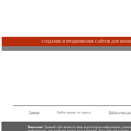
СОЗДАНИЕ И ПРОДВИЖЕНИЕ САЙТОВ ДЛЯ БИЗН
Главная
Найти индекс по адресу
Найти адрес по
Внимание!
Данный сайт является лишь агрегатором информации, размещ
информацию, для удобства наших пользователей. Наш сайт объединяет,